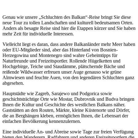
Genau wie unsere „Schluchten des Balkan“-Reise bringt Sie diese
neue Tour zu tollen Landschaften und kulturell bedeutsamen Orten.
Anders als besagte Reise sind hier die Etappen kürzer und Sie haben
mehr Zeit für individuelle Interessen.
Vielleicht liegt es daran, dass andere Balkanländer mehr Meer haben
oder EU-Mitglieder sind, aber das Hinterland von Bosnien-
Herzegowina und Montenegro sind wahre Geheimtipps für
Naturfreunde und Freizeitsportler. Rollende Hügelketten und
Hochgebirge, Teiche und Staudämme, plätschernde Bäche und
reißende Wildwasser erfreuen unser Auge genauso wie grüne
Almwiesen und feuchte Auen, von den legendären Schluchten ganz
abgesehen.
Hauptstädte wie Zagreb, Sarajewo und Podgorica sowie
geschichtsträchtige Orte wie Mostar, Dubrovnik und Budva bringen
Ihnen die Kultur und Geschichte des westlichen Balkans näher.
Gaststätten an den Routen, Märkte, kleine Küstenorte und Dörfer,
die an Berghängen kleben, ermöglichen Ihnen, die Lebensart der
einfachen Bevölkerung kennenzulernen.
Eine individuelle An- und Abreise sowie Tage zur freien Verfügung
bieten den Wanderern, Radfahrern und anderen Freizeitsportlern die