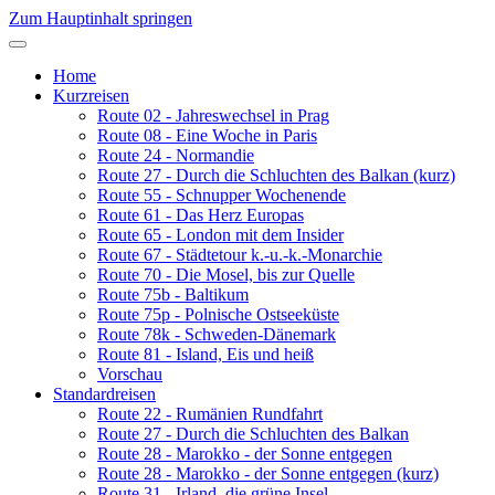
Zum Hauptinhalt springen
Home
Kurzreisen
Route 02 - Jahreswechsel in Prag
Route 08 - Eine Woche in Paris
Route 24 - Normandie
Route 27 - Durch die Schluchten des Balkan (kurz)
Route 55 - Schnupper Wochenende
Route 61 - Das Herz Europas
Route 65 - London mit dem Insider
Route 67 - Städtetour k.-u.-k.-Monarchie
Route 70 - Die Mosel, bis zur Quelle
Route 75b - Baltikum
Route 75p - Polnische Ostseeküste
Route 78k - Schweden-Dänemark
Route 81 - Island, Eis und heiß
Vorschau
Standardreisen
Route 22 - Rumänien Rundfahrt
Route 27 - Durch die Schluchten des Balkan
Route 28 - Marokko - der Sonne entgegen
Route 28 - Marokko - der Sonne entgegen (kurz)
Route 31 - Irland, die grüne Insel